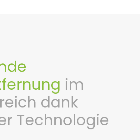
nde
tfernung
im
reich dank
er Technologie