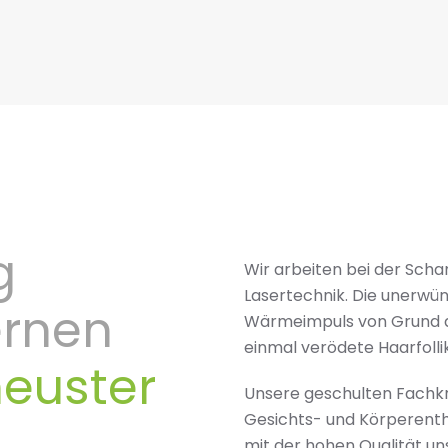
g
Wir arbeiten bei der Sch
Lasertechnik. Die unerwü
ernen
Wärmeimpuls von Grund au
einmal verödete Haarfolli
neuster
Unsere geschulten Fachkrä
Gesichts- und Körperenth
mit der hohen Qualität un