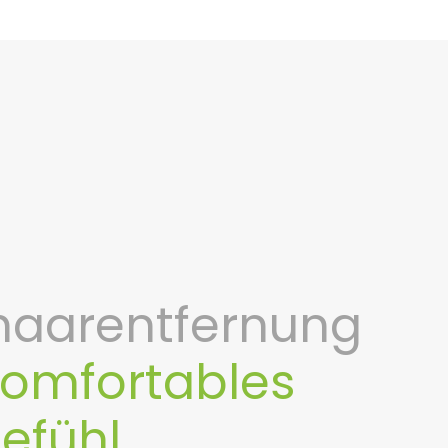
aarentfernung
komfortables
efühl