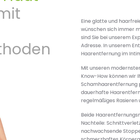
mit
Eine glatte und haarfre
wünschen sich immer meh
sind Sie bei unserem E
thoden
Adresse. In unserem En
Haarentfernung im Inti
Mit unseren modernsten
Know-How können wir Ih
Schamhaarentfernung pr
dauerhafte Haarentfernu
regelmäßiges Rasieren
Beide Haarentfernungsm
Nachteile: Schnittverl
nachwachsende Stoppel
schmerzhaftes Körperge