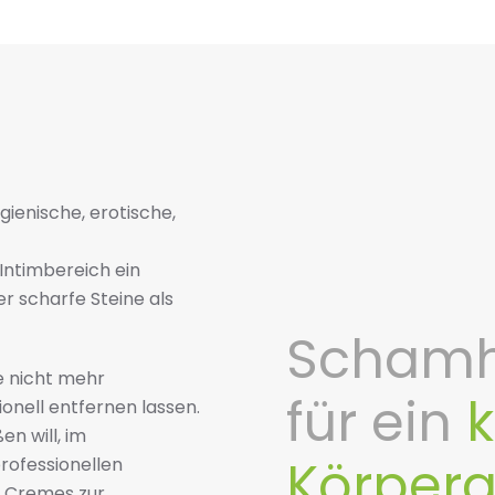
ienische, erotische,
Intimbereich ein
r scharfe Steine als
Schamh
e nicht mehr
für ein
onell entfernen lassen.
n will, im
Körperg
professionellen
, Cremes zur