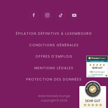
ÉPILATION DÉFINITIVE À LUXEMBOURG
CONDITIONS GÉNÉRALES
Kundenbewertungen und Erfahrungen zu
eden beauty lounge GmbH
OFFRES D'EMPLOIS
SEHR GUT
100%
MENTIONS LÉGALES
Empfehlungen auf
ProvenExpert.com
4,91 / 5,00
PROTECTION DES DONNÉES
238
76
Bewertungen auf
Bewertungen von 2
eden beauty lounge
ProvenExpert.com
anderen Quellen
SEHR GUT
copyright ©
2026