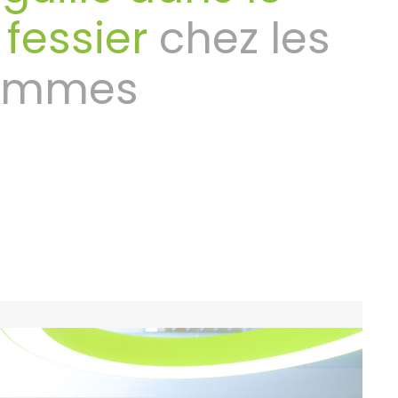
i fessier
chez les
ommes